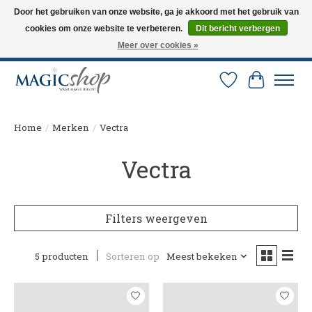
Door het gebruiken van onze website, ga je akkoord met het gebruik van
cookies om onze website te verbeteren.
Dit bericht verbergen
Altijd de nieuwste trucs op voorraad. Snelle verzending via PostNL en DHL.
Langskomen in onze winkel? Bel of mail om een afspraak te maken. 0251-
Meer over cookies »
237284
Verlanglijst
Winkelw
Home
/
Merken
/
Vectra
Vectra
Filters weergeven
5 producten
Sorteren op
Meest bekeken