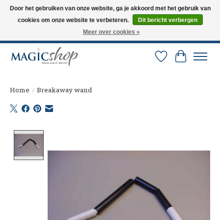
Door het gebruiken van onze website, ga je akkoord met het gebruik van
cookies om onze website te verbeteren.
Dit bericht verbergen
Altijd de nieuwste trucs op voorraad. Snelle verzending via PostNL en DHL.
Langskomen in onze winkel? Bel of mail om een afspraak te maken. 0251-
Meer over cookies »
237284
Verlanglijst
Winkelw
Home
/
Breakaway wand
Product image slideshow Items