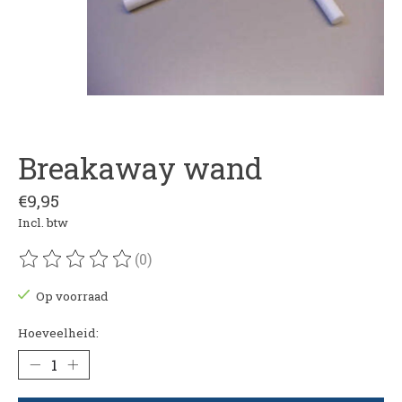
Breakaway wand
€9,95
Incl. btw
(0)
De beoordeling van dit product is
0
van de 5
Op voorraad
Hoeveelheid: