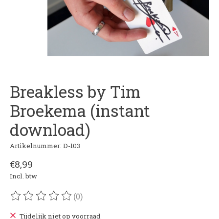
Breakless by Tim
Broekema (instant
download)
Artikelnummer: D-103
€8,99
Incl. btw
(0)
De beoordeling van dit product is
0
van de 5
Tijdelijk niet op voorraad