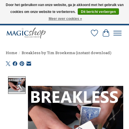
Door het gebruiken van onze website, ga je akkoord met het gebruik van
cookies om onze website te verbeteren.
Dit bericht verbergen
Altijd de nieuwste trucs op voorraad. Snelle verzending via PostNL en DHL.
Langskomen in onze winkel? Bel of mail om een afspraak te maken. 0251-
Meer over cookies »
237284
Verlanglijst
Winkelw
Home
/
Breakless by Tim Broekema (instant download)
Product image slideshow Items