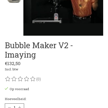
Bubble Maker V2 -
Imaying
€132,50
Incl. btw
(0)
De beoordeling van dit product is
0
van de 5
Op voorraad
Hoeveelheid: