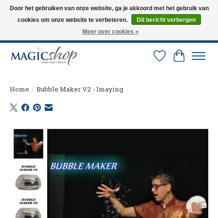
Door het gebruiken van onze website, ga je akkoord met het gebruik van
cookies om onze website te verbeteren.
Dit bericht verbergen
Altijd de nieuwste trucs op voorraad. Snelle verzending via PostNL en DHL.
Langskomen in onze winkel? Bel of mail om een afspraak te maken. 0251-
Meer over cookies »
237284
Verlanglijst
Winkelw
Home
/
Bubble Maker V2 - Imaying
Product image slideshow Items