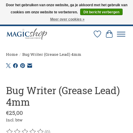
Door het gebruiken van onze website, ga je akkoord met het gebruik van
cookies om onze website te verbeteren.
Dit bericht verbergen
Altijd de nieuwste trucs op voorraad. Snelle verzending via PostNL en DHL.
Langskomen in onze winkel? Bel of mail om een afspraak te maken. 0251-
Meer over cookies »
237284
Verlanglijst
Winkelw
Home
/
Bug Writer (Grease Lead) 4mm
Product image slideshow Items
Bug Writer (Grease Lead)
4mm
€25,00
Incl. btw
(0)