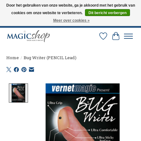
Door het gebruiken van onze website, ga je akkoord met het gebruik van
cookies om onze website te verbeteren.
Dit bericht verbergen
Altijd de nieuwste trucs op voorraad. Snelle verzending via PostNL en DHL.
Langskomen in onze winkel? Bel of mail om een afspraak te maken. 0251-
Meer over cookies »
237284
Verlanglijst
Winkelw
Home
/
Bug Writer (PENCIL Lead)
Product image slideshow Items