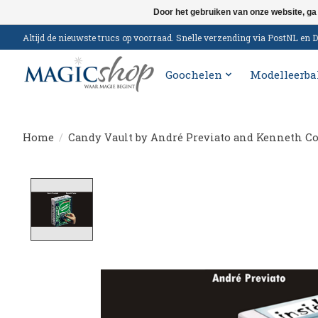
Door het gebruiken van onze website, ga
Altijd de nieuwste trucs op voorraad. Snelle verzending via PostNL e
Goochelen
Modelleerba
Home
/
Candy Vault by André Previato and Kenneth Co
Product image slideshow Items