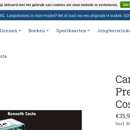
 je akkoord met het gebruik van cookies om onze website te verbeteren.
Dit 
n DHL. Langskomen in onze winkel? Bel of mail om een afspraak te maken. 02
llonnen
Boeken
Speelkaarten
Jongleerwink
sta
Ca
Pr
Co
€35,
Incl. 