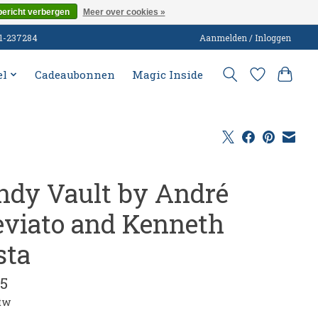
bericht verbergen
Meer over cookies »
51-237284
Aanmelden / Inloggen
el
Cadeaubonnen
Magic Inside
ndy Vault by André
eviato and Kenneth
sta
95
btw