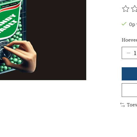
De be
Op 
Hoevee
Toev