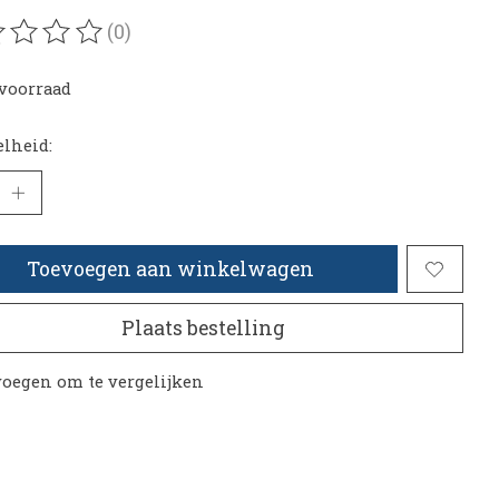
(0)
oordeling van dit product is
0
van de 5
voorraad
lheid:
Toevoegen aan winkelwagen
Plaats bestelling
oegen om te vergelijken