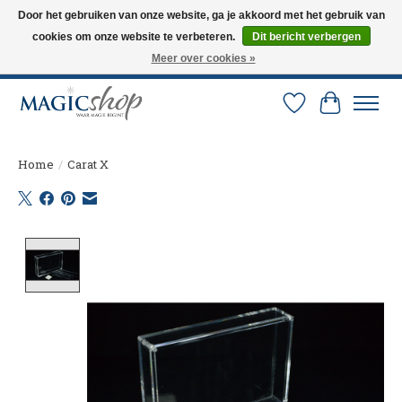
Door het gebruiken van onze website, ga je akkoord met het gebruik van
cookies om onze website te verbeteren.
Dit bericht verbergen
Altijd de nieuwste trucs op voorraad. Snelle verzending via PostNL en DHL.
Langskomen in onze winkel? Bel of mail om een afspraak te maken. 0251-
Meer over cookies »
237284
Verlanglijst
Winkelw
Home
/
Carat X
Product image slideshow Items