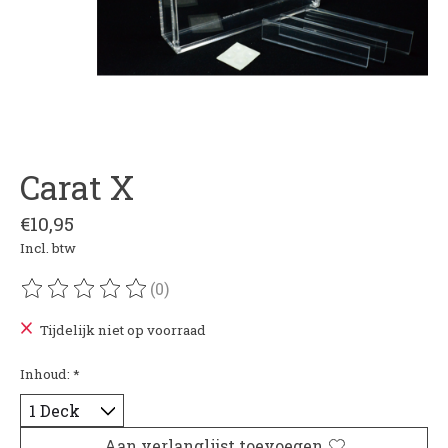
Carat X
€10,95
Incl. btw
(0)
De beoordeling van dit product is
0
van de 5
Tijdelijk niet op voorraad
Inhoud:
*
Aan verlanglijst toevoegen