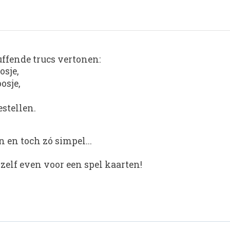
uffende trucs vertonen:
osje,
osje,
estellen.
n en toch zó simpel...
zelf even voor een spel kaarten!