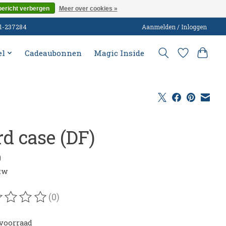
bericht verbergen
Meer over cookies »
51-237284
Aanmelden / Inloggen
el
Cadeaubonnen
Magic Inside
rd case (DF)
0
btw
(0)
oordeling van dit product is
0
van de 5
voorraad