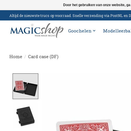
Door het gebruiken van onze website, ga
Altijd de nieuwste trucs op voorraad. Snelle verzending via PostNL e
Goochelen
Modelleerba
Home
/
Card case (DF)
Product image slideshow Items