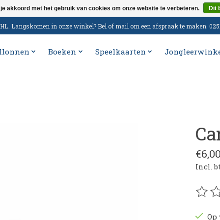
 je akkoord met het gebruik van cookies om onze website te verbeteren.
Dit 
n DHL. Langskomen in onze winkel? Bel of mail om een afspraak te maken. 02
llonnen
Boeken
Speelkaarten
Jongleerwink
Ca
€6,0
Incl. 
De be
Op 