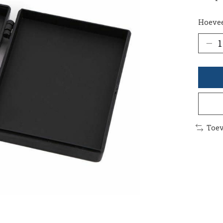
Hoevee
Toev