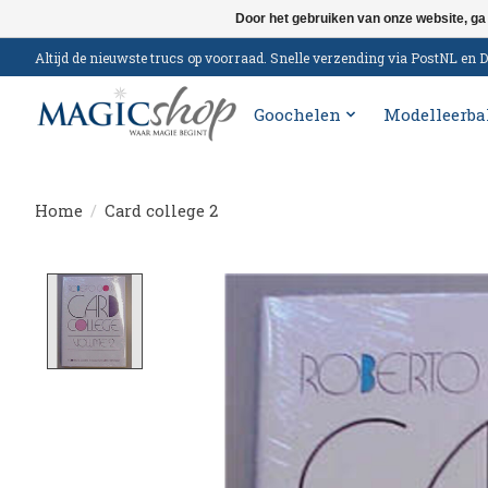
Door het gebruiken van onze website, ga
Altijd de nieuwste trucs op voorraad. Snelle verzending via PostNL e
Goochelen
Modelleerba
Home
/
Card college 2
Product image slideshow Items