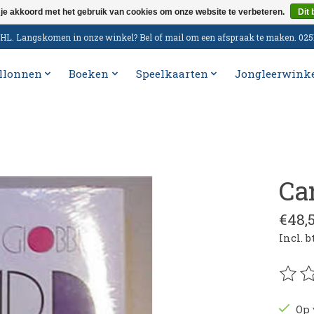
 je akkoord met het gebruik van cookies om onze website te verbeteren.
Dit 
n DHL. Langskomen in onze winkel? Bel of mail om een afspraak te maken. 02
llonnen
Boeken
Speelkaarten
Jongleerwink
Car
€48,
Incl. 
De be
Op 