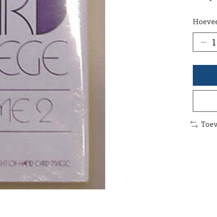
Hoevee
Toev