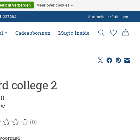
bericht verbergen
Meer over cookies »
51-237284
Aanmelden / Inloggen
el
Cadeaubonnen
Magic Inside
d college 2
50
btw
(0)
oordeling van dit product is
0
van de 5
voorraad