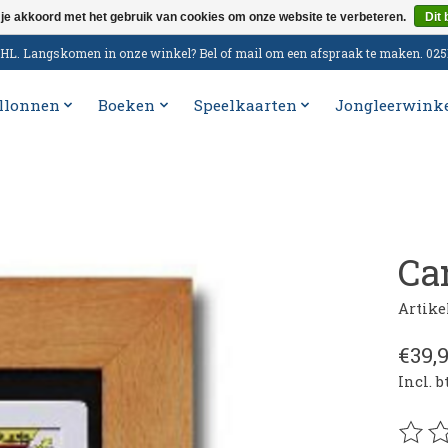
 je akkoord met het gebruik van cookies om onze website te verbeteren.
Dit 
n DHL. Langskomen in onze winkel? Bel of mail om een afspraak te maken. 02
llonnen
Boeken
Speelkaarten
Jongleerwink
Ca
Artike
€39,
Incl. 
De be