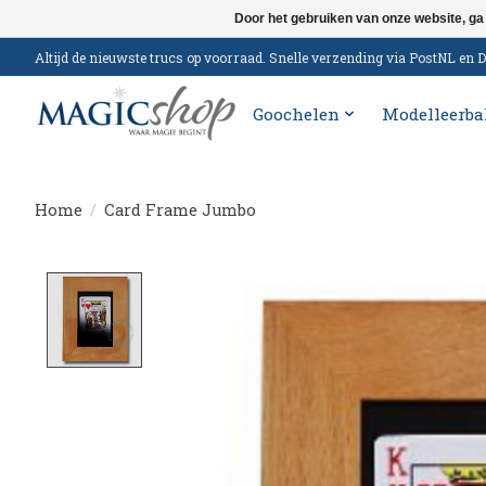
Door het gebruiken van onze website, ga
Altijd de nieuwste trucs op voorraad. Snelle verzending via PostNL e
Goochelen
Modelleerba
Home
/
Card Frame Jumbo
Product image slideshow Items