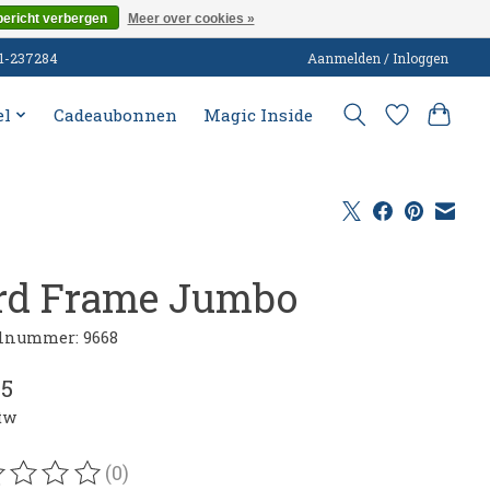
bericht verbergen
Meer over cookies »
51-237284
Aanmelden / Inloggen
el
Cadeaubonnen
Magic Inside
rd Frame Jumbo
lnummer: 9668
95
btw
(0)
oordeling van dit product is
0
van de 5