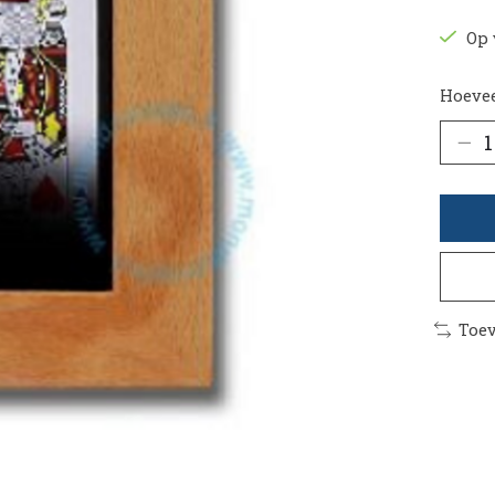
Op 
Hoevee
Toev