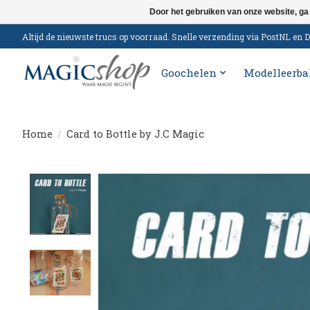
Door het gebruiken van onze website, ga
Altijd de nieuwste trucs op voorraad. Snelle verzending via PostNL e
Goochelen
Modelleerba
Home
/
Card to Bottle by J.C Magic
Product image slideshow Items