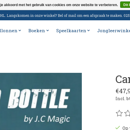
 je akkoord met het gebruik van cookies om onze website te verbeteren.
Dit 
n DHL. Langskomen in onze winkel? Bel of mail om een afspraak te maken. 02
llonnen
Boeken
Speelkaarten
Jongleerwink
Ca
€47,
Incl. 
De be
Op 