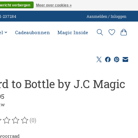
bericht verbergen
Meer over cookies »
51-237284
Aanmelden / Inloggen
el
Cadeaubonnen
Magic Inside
rd to Bottle by J.C Magic
95
btw
(0)
oordeling van dit product is
0
van de 5
voorraad