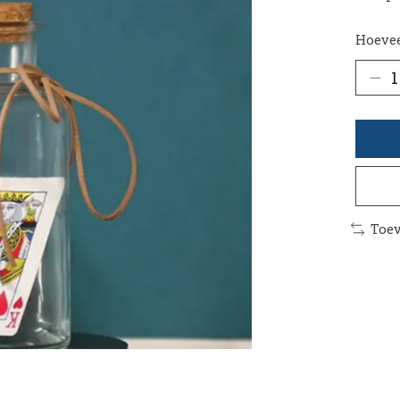
Hoevee
Toev