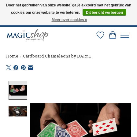
Door het gebruiken van onze website, ga je akkoord met het gebruik van
cookies om onze website te verbeteren.
Dit bericht verbergen
Altijd de nieuwste trucs op voorraad. Snelle verzending via PostNL en DHL.
Langskomen in onze winkel? Bel of mail om een afspraak te maken. 0251-
Meer over cookies »
237284
Verlanglijst
Winkelw
Home
/
Cardboard Chameleons by DARYL
Product image slideshow Items