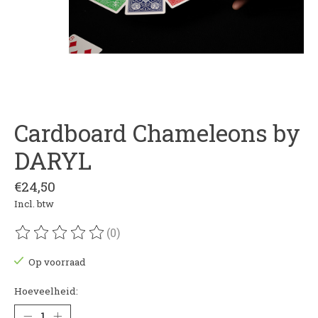
Cardboard Chameleons by
DARYL
€24,50
Incl. btw
(0)
De beoordeling van dit product is
0
van de 5
Op voorraad
Hoeveelheid: