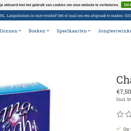
 je akkoord met het gebruik van cookies om onze website te verbeteren.
Dit 
n DHL. Langskomen in onze winkel? Bel of mail om een afspraak te maken. 02
llonnen
Boeken
Speelkaarten
Jongleerwink
Ch
€7,5
Incl. 
De be
Op 