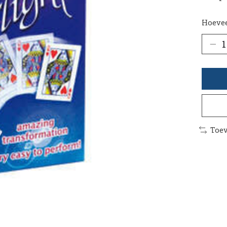
Hoevee
Toev