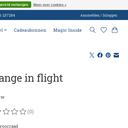
bericht verbergen
Meer over cookies »
51-237284
Aanmelden / Inloggen
el
Cadeaubonnen
Magic Inside
ange in flight
0
btw
(0)
oordeling van dit product is
0
van de 5
voorraad