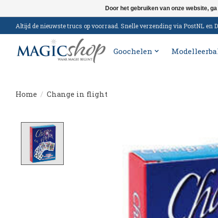
Door het gebruiken van onze website, ga
Altijd de nieuwste trucs op voorraad. Snelle verzending via PostNL e
Goochelen
Modelleerba
Home
/
Change in flight
Product image slideshow Items