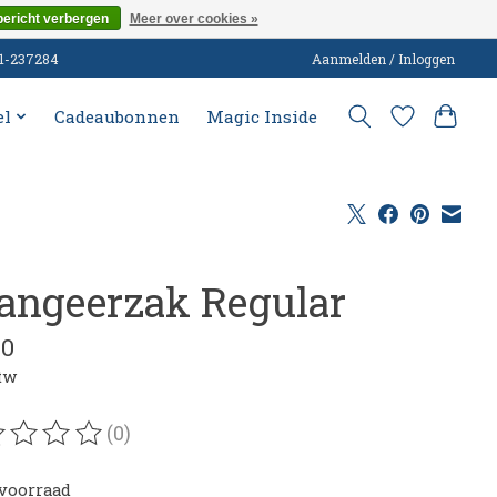
bericht verbergen
Meer over cookies »
51-237284
Aanmelden / Inloggen
el
Cadeaubonnen
Magic Inside
angeerzak Regular
00
btw
(0)
oordeling van dit product is
0
van de 5
voorraad