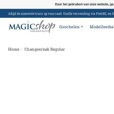
Door het gebruiken van onze website, ga
Altijd de nieuwste trucs op voorraad. Snelle verzending via PostNL e
Goochelen
Modelleerba
Home
/
Changeerzak Regular
Product image slideshow Items