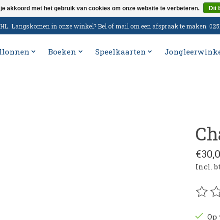
 je akkoord met het gebruik van cookies om onze website te verbeteren.
Dit 
n DHL. Langskomen in onze winkel? Bel of mail om een afspraak te maken. 02
llonnen
Boeken
Speelkaarten
Jongleerwink
Ch
€30,
Incl. 
De be
Op 