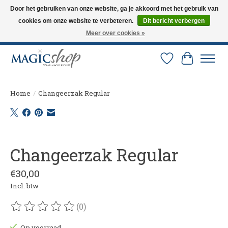
Door het gebruiken van onze website, ga je akkoord met het gebruik van
cookies om onze website te verbeteren.
Dit bericht verbergen
Altijd de nieuwste trucs op voorraad. Snelle verzending via PostNL en DHL.
Langskomen in onze winkel? Bel of mail om een afspraak te maken. 0251-
Meer over cookies »
237284
Verlanglijst
Winkelw
Home
/
Changeerzak Regular
Product image slideshow Items
Changeerzak Regular
€30,00
Incl. btw
(0)
De beoordeling van dit product is
0
van de 5
Op voorraad