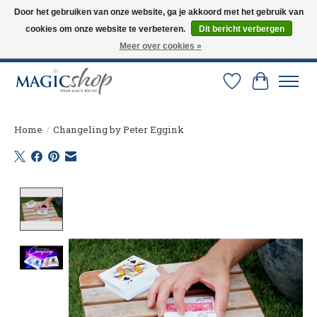
Door het gebruiken van onze website, ga je akkoord met het gebruik van
cookies om onze website te verbeteren.
Dit bericht verbergen
Altijd de nieuwste trucs op voorraad. Snelle verzending via PostNL en DHL.
Langskomen in onze winkel? Bel of mail om een afspraak te maken. 0251-
Meer over cookies »
237284
Verlanglijst
Winkelw
Home
/
Changeling by Peter Eggink
Product image slideshow Items