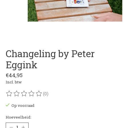
Changeling by Peter
Eggink
€44,95
Incl. btw
(0)
De beoordeling van dit product is
0
van de 5
Op voorraad
Hoeveelheid: