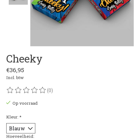
Cheeky
€36,95
Incl. btw
(0)
De beoordeling van dit product is
0
van de 5
Op voorraad
Kleur:
*
Hoeveelheid: