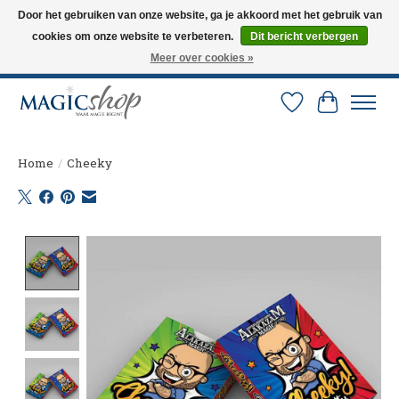
Door het gebruiken van onze website, ga je akkoord met het gebruik van
cookies om onze website te verbeteren.
Dit bericht verbergen
Altijd de nieuwste trucs op voorraad. Snelle verzending via PostNL en DHL.
Langskomen in onze winkel? Bel of mail om een afspraak te maken. 0251-
Meer over cookies »
237284
Verlanglijst
Winkelw
Home
/
Cheeky
Product image slideshow Items