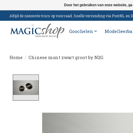
Door het gebruiken van onze website, ga
Altijd de nieuwste trucs op voorraad. Snelle verzending via PostNL e
Goochelen
Modelleerba
Home
/
Chinese munt zwart groot by N2G
Product image slideshow Items