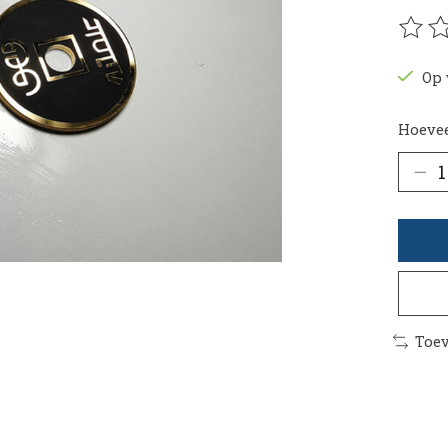
De be
Op 
Hoevee
Toev