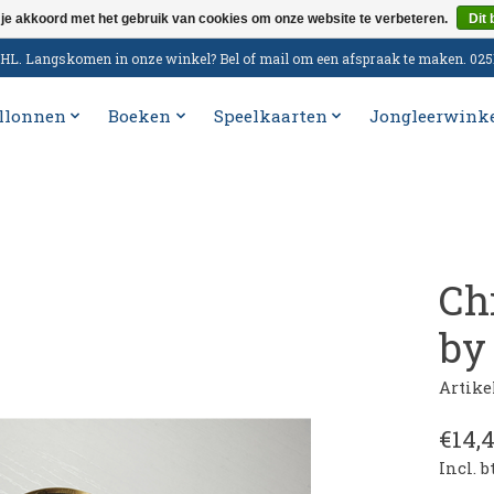
 je akkoord met het gebruik van cookies om onze website te verbeteren.
Dit 
n DHL. Langskomen in onze winkel? Bel of mail om een afspraak te maken. 02
llonnen
Boeken
Speelkaarten
Jongleerwink
Ch
by
Artik
€14,
Incl. 