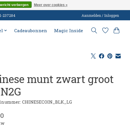
bericht verbergen
Meer over cookies »
51-237284
Aanmelden / Inloggen
el
Cadeaubonnen
Magic Inside
inese munt zwart groot
 N2G
elnummer: CHINESECOIN_BLK_LG
40
btw