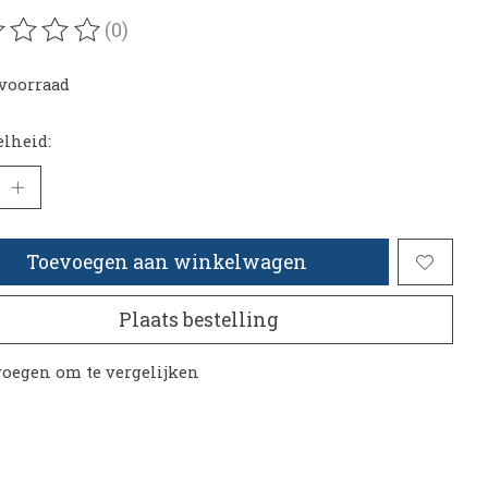
(0)
oordeling van dit product is
0
van de 5
voorraad
lheid:
Toevoegen aan winkelwagen
Plaats bestelling
oegen om te vergelijken