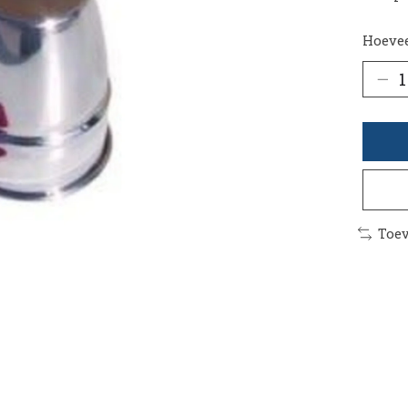
Hoevee
Toev