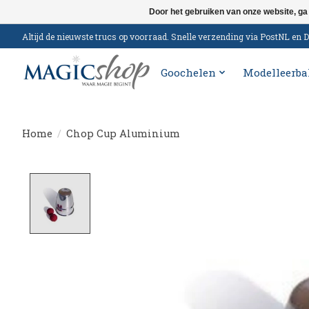
Door het gebruiken van onze website, ga
Altijd de nieuwste trucs op voorraad. Snelle verzending via PostNL e
Goochelen
Modelleerba
Home
/
Chop Cup Aluminium
Product image slideshow Items