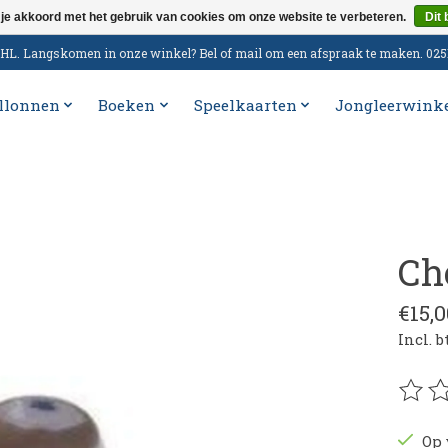
 je akkoord met het gebruik van cookies om onze website te verbeteren.
Dit 
n DHL. Langskomen in onze winkel? Bel of mail om een afspraak te maken. 02
llonnen
Boeken
Speelkaarten
Jongleerwink
Ch
€15,0
Incl. 
De be
Op 