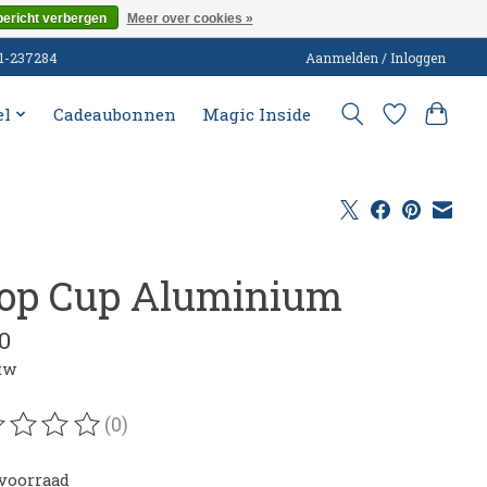
bericht verbergen
Meer over cookies »
51-237284
Aanmelden / Inloggen
el
Cadeaubonnen
Magic Inside
op Cup Aluminium
0
btw
(0)
oordeling van dit product is
0
van de 5
voorraad