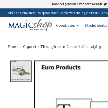
Door het gebruiken van onze website, ga
Altijd de nieuwste trucs op voorraad. Snelle verzending via PostNL e
Goochelen
Modelleerba
Home
/
Cigarette Through coin 2 euro dubbel zijdig
Product image slideshow Items