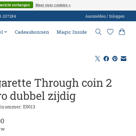
bericht verbergen
Meer over cookies »
51-237284
Aanmelden / Inloggen
el
Cadeaubonnen
Magic Inside
garette Through coin 2
o dubbel zijdig
lnummer: E0013
00
btw