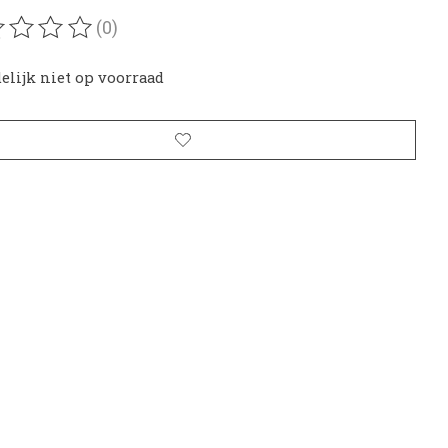
(0)
oordeling van dit product is
0
van de 5
delijk niet op voorraad