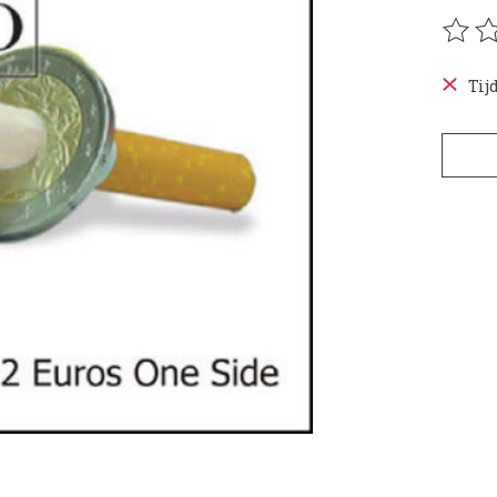
De be
Tij