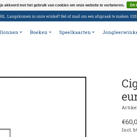
 je akkoord met het gebruik van cookies om onze website te verbeteren.
Dit 
n DHL. Langskomen in onze winkel? Bel of mail om een afspraak te maken. 02
llonnen
Boeken
Speelkaarten
Jongleerwink
Ci
eur
Artike
€60,
Incl. 