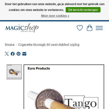
Door het gebruiken van onze website, ga je akkoord met het gebruik van
cookies om onze website te verbeteren.
Dit bericht verbergen
Altijd de nieuwste trucs op voorraad. Snelle verzending via PostNL en DHL.
Langskomen in onze winkel? Bel of mail om een afspraak te maken. 0251-
Meer over cookies »
237284
Verlanglijst
Winkelw
Home
/
Cigarette through 50 cent dubbel zijdig
Product image slideshow Items