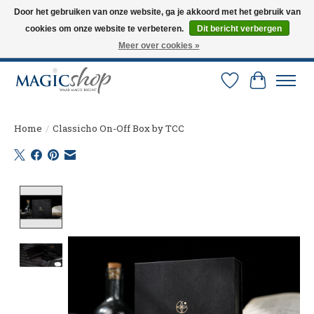
Door het gebruiken van onze website, ga je akkoord met het gebruik van
cookies om onze website te verbeteren.
Dit bericht verbergen
Altijd de nieuwste trucs op voorraad. Snelle verzending via PostNL en DHL.
Langskomen in onze winkel? Bel of mail om een afspraak te maken. 0251-
Meer over cookies »
237284
Verlanglijst
Winkelw
Home
/
Classicho On-Off Box by TCC
Product image slideshow Items