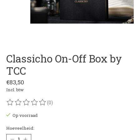
Classicho On-Off Box by
TCC
€83,50
Incl. btw
(0)
De beoordeling van dit product is
0
van de 5
Op voorraad
Hoeveelheid: