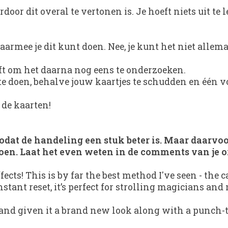
oor dit overal te vertonen is. Je hoeft niets uit te
armee je dit kunt doen. Nee, je kunt het niet allem
eft om het daarna nog eens te onderzoeken.
e doen, behalve jouw kaartjes te schudden en één voo
 de kaarten!
at de handeling een stuk beter is. Maar daarvoor 
oen. Laat het even weten in de comments van je or
cts! This is by far the best method I've seen - the ca
tant reset, it’s perfect for strolling magicians and 
 and given it a brand new look along with a punch-