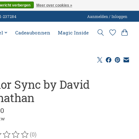
bericht verbergen
Meer over cookies »
51-237284
Aanmelden / Inloggen
el
Cadeaubonnen
Magic Inside
lor Sync by David
nathan
00
btw
(0)
oordeling van dit product is
0
van de 5