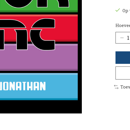
Op 
Hoevee
Toev