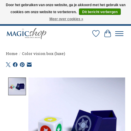
Door het gebruiken van onze website, ga je akkoord met het gebruik van
cookies om onze website te verbeteren.
Dit bericht verbergen
Altijd de nieuwste trucs op voorraad. Snelle verzending via PostNL en DHL.
Langskomen in onze winkel? Bel of mail om een afspraak te maken. 0251-
Meer over cookies »
237284
Verlanglijst
Winkelw
Home
/
Color vision box (luxe)
Product image slideshow Items