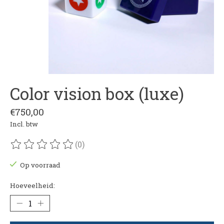
Color vision box (luxe)
€750,00
Incl. btw
(0)
De beoordeling van dit product is
0
van de 5
Op voorraad
Hoeveelheid: