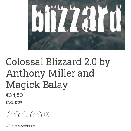
Colossal Blizzard 2.0 by
Anthony Miller and
Magick Balay
€34,50
Incl. btw
(0)
De beoordeling van dit product is
0
van de 5
Op voorraad