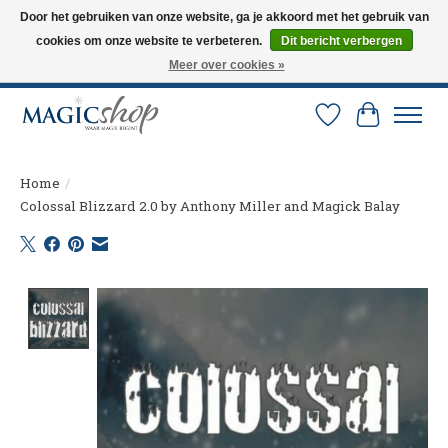
Door het gebruiken van onze website, ga je akkoord met het gebruik van
cookies om onze website te verbeteren.
Dit bericht verbergen
Altijd de nieuwste trucs op voorraad. Snelle verzending via PostNL en DHL.
Langskomen in onze winkel? Bel of mail om een afspraak te maken. 0251-
Meer over cookies »
237284
Verlanglijst
Winkelw
Home
/
Colossal Blizzard 2.0 by Anthony Miller and Magick Balay
Product image slideshow Items