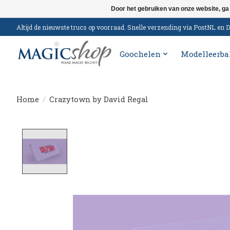
Door het gebruiken van onze website, ga
Altijd de nieuwste trucs op voorraad. Snelle verzending via PostNL e
Goochelen
Modelleerba
Home
/
Crazytown by David Regal
Product image slideshow Items