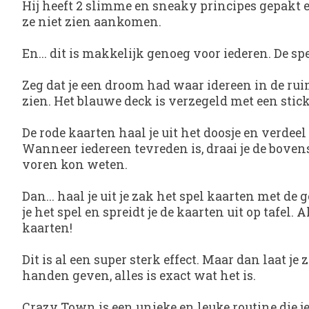
Hij heeft 2 slimme en sneaky principes gepakt 
ze niet zien aankomen.
En... dit is makkelijk genoeg voor iederen. De s
Zeg dat je een droom had waar idereen in de ruimt
zien. Het blauwe deck is verzegeld met een stick
De rode kaarten haal je uit het doosje en verdeel
Wanneer iedereen tevreden is, draai je de boven
voren kon weten.
Dan... haal je uit je zak het spel kaarten met d
je het spel en spreidt je de kaarten uit op tafe
kaarten!
Dit is al een super sterk effect. Maar dan laat j
handen geven, alles is exact wat het is.
Crazy Town
is een unieke en leuke routine die 