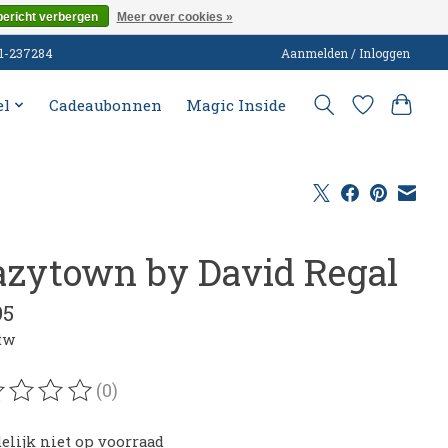
bericht verbergen
Meer over cookies »
51-237284
Aanmelden / Inloggen
el
Cadeaubonnen
Magic Inside
azytown by David Regal
95
btw
(0)
oordeling van dit product is
0
van de 5
delijk niet op voorraad