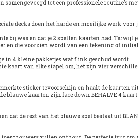
en samengevoegd tot een professionele routine's me
peciale decks doen het harde en moeilijke werk voor 
e bij was en dat je 2 spellen kaarten had. Terwijl je
er en die voorzien wordt van een tekening of initia
 je in 4 kleine pakketjes wat flink geschud wordt.
ste kaart van elke stapel om, het zijn vier verschil
e gemerkte sticker tevoorschijn en haalt de kaarten 
l. Alle blauwe kaarten zijn face down BEHALVE 4 kaar
e zien dat de rest van het blauwe spel bestaat uit BL
je toeschouwers zullen onthoud. De perfecte truc om