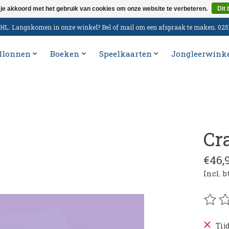
 je akkoord met het gebruik van cookies om onze website te verbeteren.
Dit 
n DHL. Langskomen in onze winkel? Bel of mail om een afspraak te maken. 02
llonnen
Boeken
Speelkaarten
Jongleerwink
Cr
€46,
Incl. 
De be
Tij