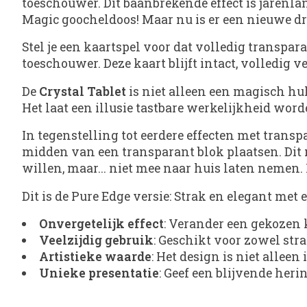
toeschouwer. Dit baanbrekende effect is jarenla
Magic goocheldoos! Maar nu is er een nieuwe dr
Stel je een kaartspel voor dat volledig transpa
toeschouwer. Deze kaart blijft intact, volledig ve
De
Crystal Tablet
is niet alleen een magisch h
Het laat een illusie tastbare werkelijkheid word
In tegenstelling tot eerdere effecten met transp
midden van een transparant blok plaatsen. Dit m
willen, maar... niet mee naar huis laten nemen. 
Dit is de Pure Edge versie: Strak en elegant met 
Onvergetelijk effect
: Verander een gekozen 
Veelzijdig gebruik
: Geschikt voor zowel str
Artistieke waarde
: Het design is niet alle
Unieke presentatie
: Geef een blijvende heri