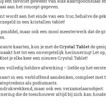
ng een favoriet geweest van elke kaartgoochelaar en 
aai aan het concept gegeven.
rant wordt aan het einde van een truc, behalve de g
rzegeld in een kristallen tablet!
ulpmiddel, maar ook een mooi meesterwerk dat de g
en.
arante kaarten, kun je met de
Crystal Tablet
de gesi
aakt het tot een onvergetelijk herinnering! Let op, 
Kost je elke keer een nieuwe Crystal Tablet!
een volledig heldere afwerking – liefde op het eerste
kaart in een verbluffend aandenken, compleet met 
aatoptredens als podiumacts.
en indrukwekkend, maar ook een verzamelaarsobject.
nnering die de toeschouwer altijd bij zich kan houde