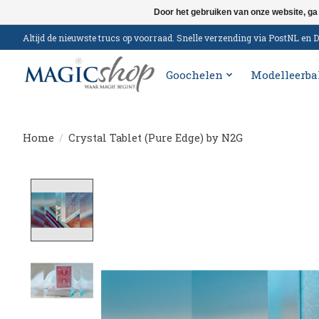
Door het gebruiken van onze website, ga
Altijd de nieuwste trucs op voorraad. Snelle verzending via PostNL e
Goochelen
Modelleerba
Home
/
Crystal Tablet (Pure Edge) by N2G
Product image slideshow Items