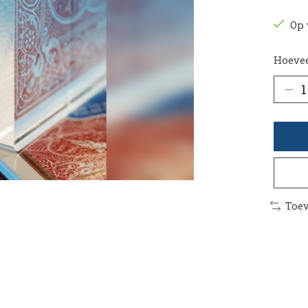
Op 
Hoevee
Toev