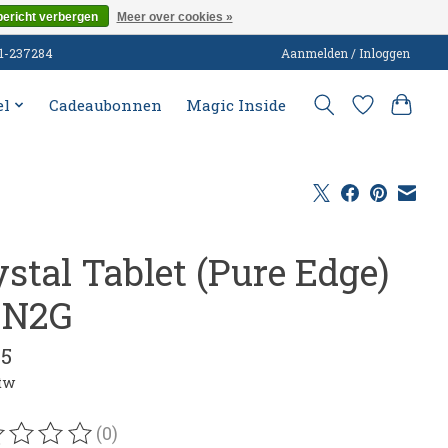
bericht verbergen
Meer over cookies »
51-237284
Aanmelden / Inloggen
el
Cadeaubonnen
Magic Inside
ystal Tablet (Pure Edge)
 N2G
95
btw
(0)
oordeling van dit product is
0
van de 5