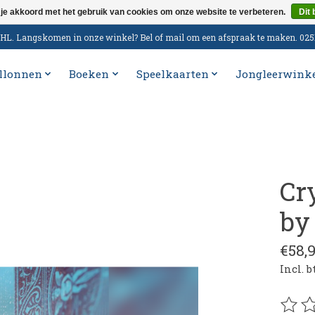
 je akkoord met het gebruik van cookies om onze website te verbeteren.
Dit 
n DHL. Langskomen in onze winkel? Bel of mail om een afspraak te maken. 02
llonnen
Boeken
Speelkaarten
Jongleerwink
Cr
by
€58,
Incl. 
De be