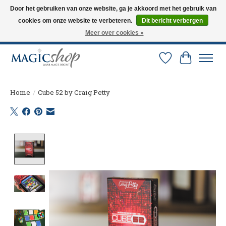
Door het gebruiken van onze website, ga je akkoord met het gebruik van
cookies om onze website te verbeteren.
Dit bericht verbergen
Altijd de nieuwste trucs op voorraad. Snelle verzending via PostNL en DHL.
Langskomen in onze winkel? Bel of mail om een afspraak te maken. 0251-
Meer over cookies »
237284
Verlanglijst
Winkelw
Home
/
Cube 52 by Craig Petty
Product image slideshow Items