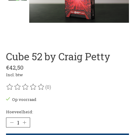
Cube 52 by Craig Petty
€42,50
Incl. btw
(0)
De beoordeling van dit product is
0
van de 5
Op voorraad
Hoeveelheid: