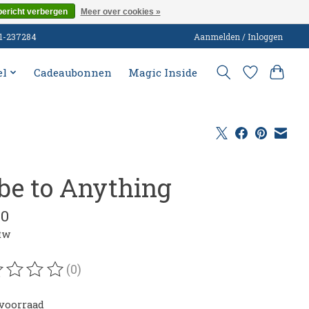
bericht verbergen
Meer over cookies »
51-237284
Aanmelden / Inloggen
el
Cadeaubonnen
Magic Inside
be to Anything
00
btw
(0)
oordeling van dit product is
0
van de 5
voorraad