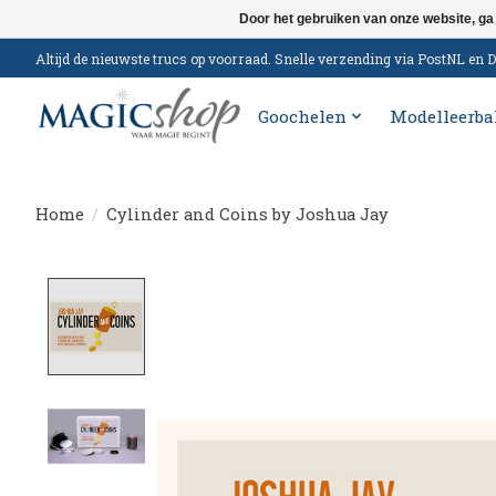
Door het gebruiken van onze website, ga
Altijd de nieuwste trucs op voorraad. Snelle verzending via PostNL e
Goochelen
Modelleerba
Home
/
Cylinder and Coins by Joshua Jay
Product image slideshow Items