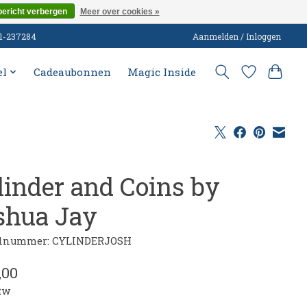
bericht verbergen
Meer over cookies »
51-237284
Aanmelden / Inloggen
el
Cadeaubonnen
Magic Inside
linder and Coins by
shua Jay
elnummer: CYLINDERJOSH
,00
btw