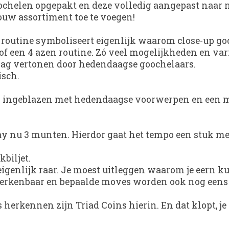
ochelen opgepakt en deze volledig aangepast naar nu
ouw assortiment toe te voegen!
routine symboliseert eigenlijk waarom close-up goo
of een 4 azen routine. Zó veel mogelijkheden en var
r zag vertonen door hedendaagse goochelaars.
isch.
n ingeblazen met hedendaagse voorwerpen en een mo
ay nu 3 munten. Hierdor gaat het tempo een stuk m
biljet.
 eigenlijk raar. Je moest uitleggen waarom je eern 
Herkenbaar en bepaalde moves worden ook nog eens
herkennen zijn Triad Coins hierin. En dat klopt, je 