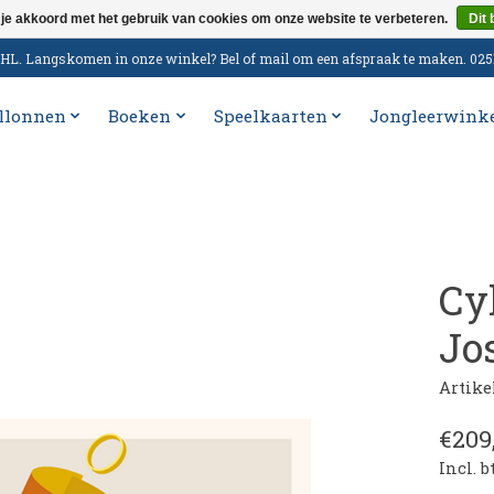
 je akkoord met het gebruik van cookies om onze website te verbeteren.
Dit 
n DHL. Langskomen in onze winkel? Bel of mail om een afspraak te maken. 02
llonnen
Boeken
Speelkaarten
Jongleerwink
Cy
Jo
Artik
€209
Incl. 