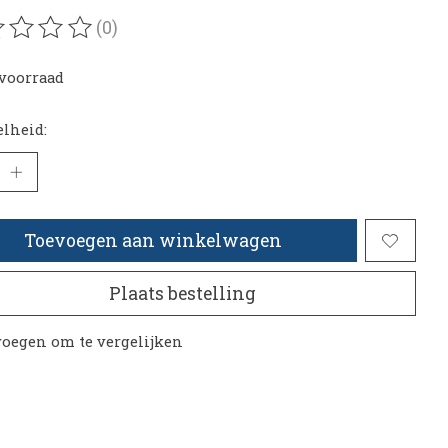
(0)
oordeling van dit product is
0
van de 5
voorraad
lheid:
Toevoegen aan winkelwagen
Plaats bestelling
oegen om te vergelijken