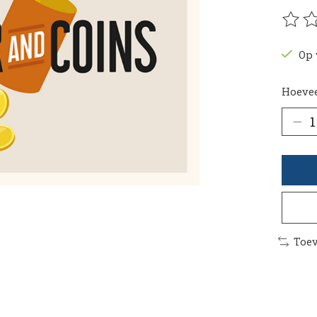
De be
Op 
Hoevee
Toev