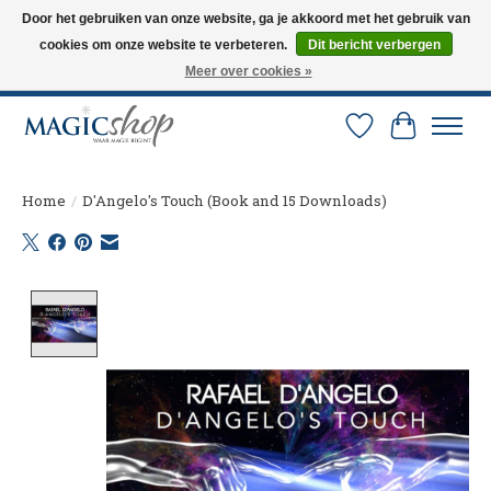
Door het gebruiken van onze website, ga je akkoord met het gebruik van
cookies om onze website te verbeteren.
Dit bericht verbergen
Altijd de nieuwste trucs op voorraad. Snelle verzending via PostNL en DHL.
Langskomen in onze winkel? Bel of mail om een afspraak te maken. 0251-
Meer over cookies »
237284
Verlanglijst
Winkelw
Home
/
D'Angelo's Touch (Book and 15 Downloads)
Product image slideshow Items