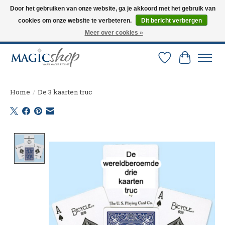
Door het gebruiken van onze website, ga je akkoord met het gebruik van
cookies om onze website te verbeteren.
Dit bericht verbergen
Altijd de nieuwste trucs op voorraad. Snelle verzending via PostNL en DHL.
Langskomen in onze winkel? Bel of mail om een afspraak te maken. 0251-
Meer over cookies »
237284
Verlanglijst
Winkelw
Home
/
De 3 kaarten truc
Product image slideshow Items