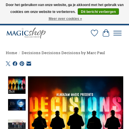
Door het gebruiken van onze website, ga je akkoord met het gebruik van
cookies om onze website te verbeteren.
Dit bericht verbergen
Altijd de nieuwste trucs op voorraad. Snelle verzending via PostNL en DHL.
Langskomen in onze winkel? Bel of mail om een afspraak te maken. 0251-
Meer over cookies »
237284
Verlanglijst
Winkelw
Home
/
Decisions Decisions Decisions by Marc Paul
Product image slideshow Items