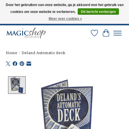
Door het gebruiken van onze website, ga je akkoord met het gebruik van
cookies om onze website te verbeteren.
Dit bericht verbergen
Altijd de nieuwste trucs op voorraad. Snelle verzending via PostNL en DHL.
Langskomen in onze winkel? Bel of mail om een afspraak te maken. 0251-
Meer over cookies »
237284
Verlanglijst
Winkelw
Home
/
Deland Automatic deck
Product image slideshow Items