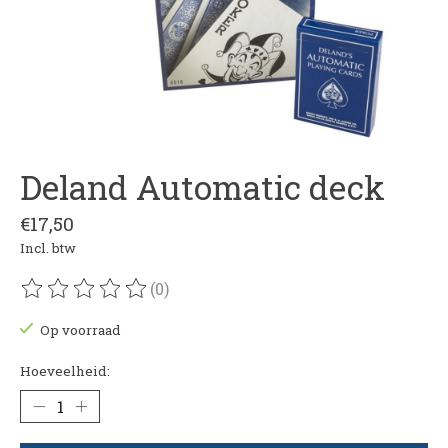
Deland Automatic deck
€17,50
Incl. btw
(0)
De beoordeling van dit product is
0
van de 5
Op voorraad
Hoeveelheid: