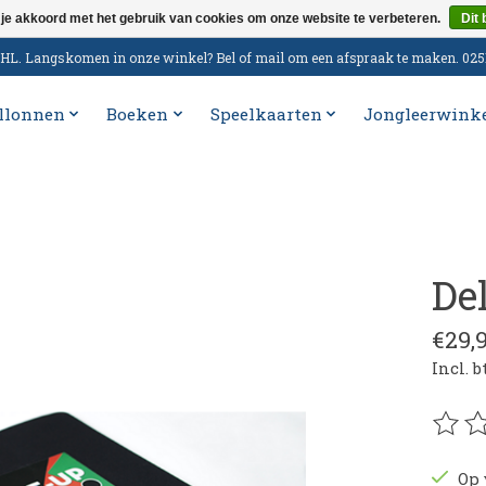
 je akkoord met het gebruik van cookies om onze website te verbeteren.
Dit 
n DHL. Langskomen in onze winkel? Bel of mail om een afspraak te maken. 02
llonnen
Boeken
Speelkaarten
Jongleerwink
De
€29,
Incl. 
De be
Op 