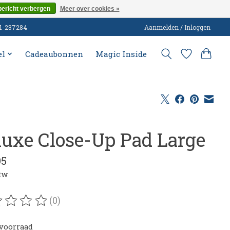
bericht verbergen
Meer over cookies »
51-237284
Aanmelden / Inloggen
el
Cadeaubonnen
Magic Inside
luxe Close-Up Pad Large
95
btw
(0)
oordeling van dit product is
0
van de 5
voorraad