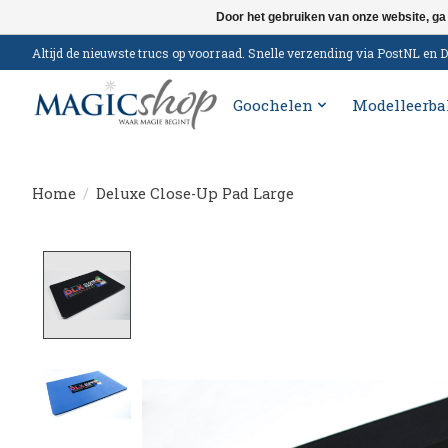
Door het gebruiken van onze website, ga
Altijd de nieuwste trucs op voorraad. Snelle verzending via PostNL e
Goochelen
Modelleerba
Home
/
Deluxe Close-Up Pad Large
Product image slideshow Items