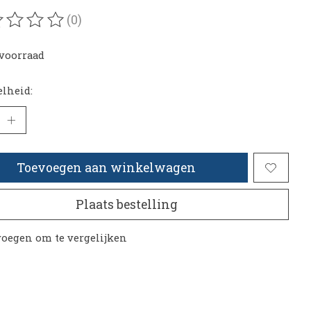
(0)
oordeling van dit product is
0
van de 5
voorraad
lheid:
Toevoegen aan winkelwagen
Plaats bestelling
oegen om te vergelijken