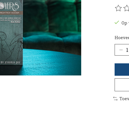
De be
Op 
Hoevee
Toev