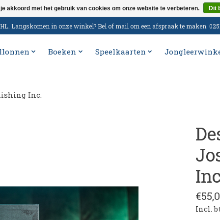
 je akkoord met het gebruik van cookies om onze website te verbeteren.
Dit 
n DHL. Langskomen in onze winkel? Bel of mail om een afspraak te maken. 02
llonnen
Boeken
Speelkaarten
Jongleerwink
nishing Inc.
De
Jo
Inc
€55,
Incl. 