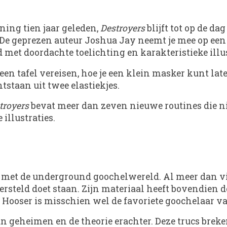
jning tien jaar geleden,
Destroyers
blijft tot op de d
De geprezen auteur Joshua Jay neemt je mee op een 
 met doordachte toelichting en karakteristieke illus
en tafel vereisen, hoe je een klein masker kunt late
tstaan uit twee elastiekjes.
troyers
bevat meer dan zeven nieuwe routines die ni
illustraties.
 met de underground goochelwereld. Al meer dan vij
ersteld doet staan. Zijn materiaal heeft bovendien
oser is misschien wel de favoriete goochelaar van
an geheimen en de theorie erachter. Deze trucs brek