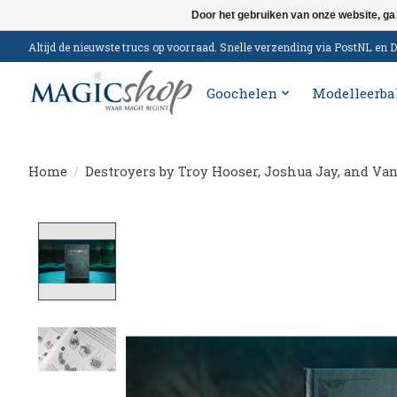
Door het gebruiken van onze website, ga
Altijd de nieuwste trucs op voorraad. Snelle verzending via PostNL e
Goochelen
Modelleerba
Home
/
Destroyers by Troy Hooser, Joshua Jay, and Va
Product image slideshow Items