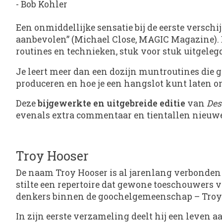
-
Bob Kohler
Een onmiddellijke sensatie bij de eerste verschi
aanbevolen” (Michael Close, MAGIC Magazine). 
routines en technieken, stuk voor stuk uitgelegd
Je leert meer dan een dozijn muntroutines die ge
produceren en hoe je een hangslot kunt laten on
Deze
bijgewerkte en uitgebreide editie
van
Des
evenals extra commentaar en tientallen nieuwe 
Troy Hooser
De naam Troy Hooser is al jarenlang verbonden
stilte een repertoire dat gewone toeschouwers v
denkers binnen de goochelgemeenschap – Troy Ho
In zijn eerste verzameling deelt hij een leven a