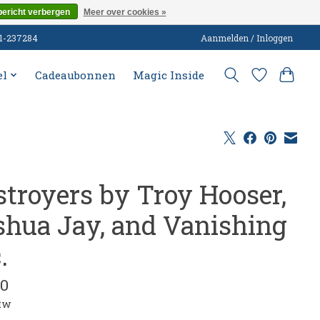
bericht verbergen
Meer over cookies »
51-237284
Aanmelden / Inloggen
el
Cadeaubonnen
Magic Inside
stroyers by Troy Hooser,
shua Jay, and Vanishing
.
00
btw