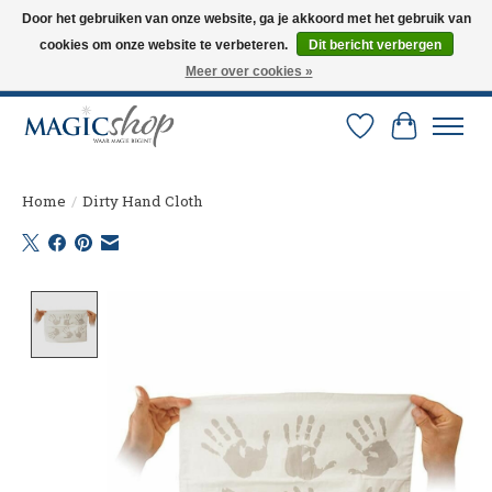
Door het gebruiken van onze website, ga je akkoord met het gebruik van
cookies om onze website te verbeteren.
Dit bericht verbergen
Altijd de nieuwste trucs op voorraad. Snelle verzending via PostNL en DHL.
Langskomen in onze winkel? Bel of mail om een afspraak te maken. 0251-
Meer over cookies »
237284
Verlanglijst
Winkelw
Home
/
Dirty Hand Cloth
Product image slideshow Items