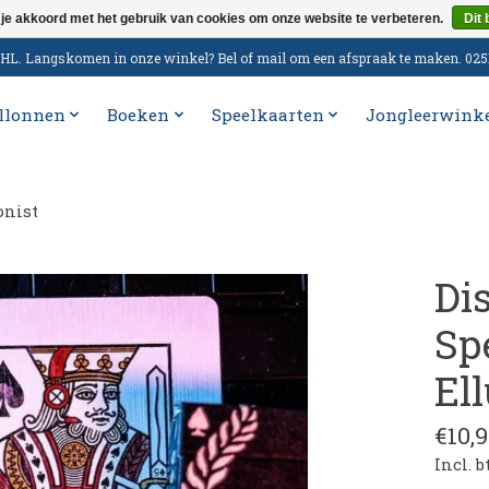
 je akkoord met het gebruik van cookies om onze website te verbeteren.
Dit 
n DHL. Langskomen in onze winkel? Bel of mail om een afspraak te maken. 02
llonnen
Boeken
Speelkaarten
Jongleerwink
onist
Di
Sp
Ell
€10,9
Incl. 