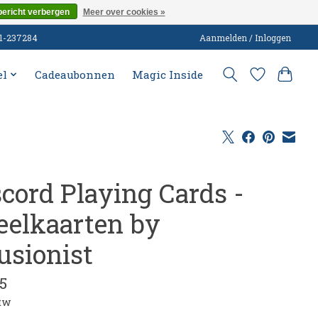
bericht verbergen
Meer over cookies »
51-237284
Aanmelden / Inloggen
el
Cadeaubonnen
Magic Inside
scord Playing Cards -
eelkaarten by
usionist
5
btw