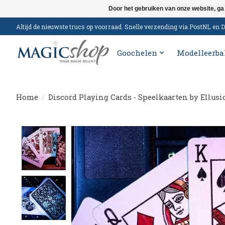
Door het gebruiken van onze website, ga
Altijd de nieuwste trucs op voorraad. Snelle verzending via PostNL e
Goochelen
Modelleerba
Home
/
Discord Playing Cards - Speelkaarten by Ellusi
Product image slideshow Items