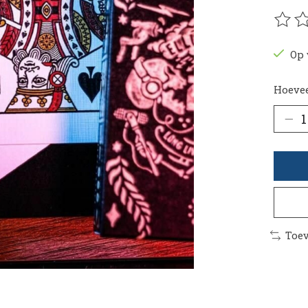
De be
Op 
Hoevee
Toev