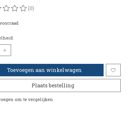
(0)
oordeling van dit product is
0
van de 5
voorraad
lheid:
Toevoegen aan winkelwagen
Plaats bestelling
oegen om te vergelijken