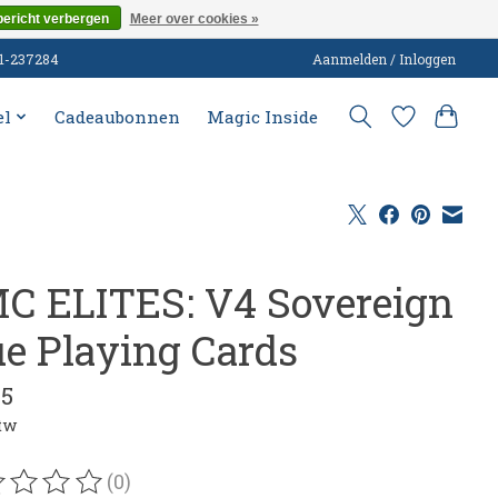
bericht verbergen
Meer over cookies »
51-237284
Aanmelden / Inloggen
el
Cadeaubonnen
Magic Inside
C ELITES: V4 Sovereign
ue Playing Cards
95
btw
(0)
oordeling van dit product is
0
van de 5