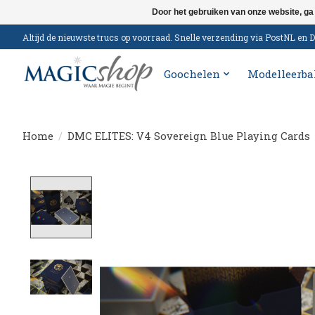
Door het gebruiken van onze website, ga
Altijd de nieuwste trucs op voorraad. Snelle verzending via PostNL e
Goochelen
Modelleerba
Home
/
DMC ELITES: V4 Sovereign Blue Playing Cards
Product image slideshow Items