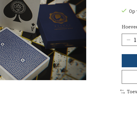
Op 
Hoevee
Toev