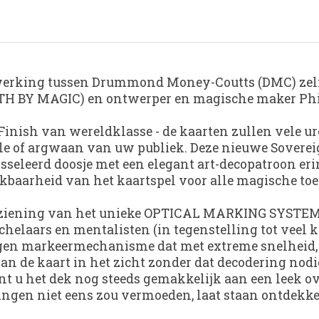
werking tussen Drummond Money-Coutts (DMC) zelf
 BY MAGIC) en ontwerper en magische maker Phill 
nish van wereldklasse - de kaarten zullen vele ure
e of argwaan van uw publiek. Deze nieuwe Sovereig
osseleerd doosje met een elegant art-decopatroon eri
ikbaarheid van het kaartspel voor alle magische to
herziening van het unieke OPTICAL MARKING SYSTEM 
helaars en mentalisten (in tegenstelling tot veel 
en markeermechanisme dat met extreme snelheid, op
van de kaart in het zicht zonder dat decodering nodig
unt u het dek nog steeds gemakkelijk aan een leek o
gen niet eens zou vermoeden, laat staan ​​ontdekke