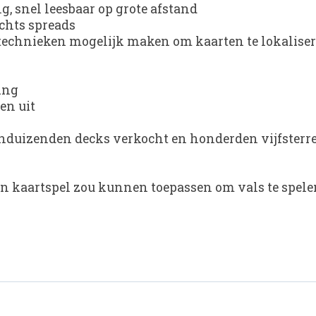
, snel leesbaar op grote afstand
chts spreads
 technieken mogelijk maken om kaarten te lokalise
ing
en uit
duizenden decks verkocht en honderden vijfsterrenre
een kaartspel zou kunnen toepassen om vals te spelen