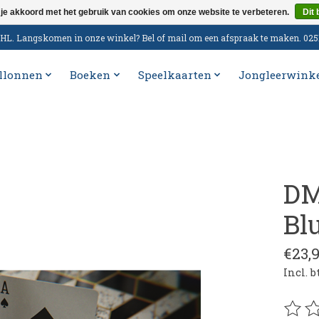
 je akkoord met het gebruik van cookies om onze website te verbeteren.
Dit 
n DHL. Langskomen in onze winkel? Bel of mail om een afspraak te maken. 02
llonnen
Boeken
Speelkaarten
Jongleerwink
DM
Bl
€23,
Incl. 
De be