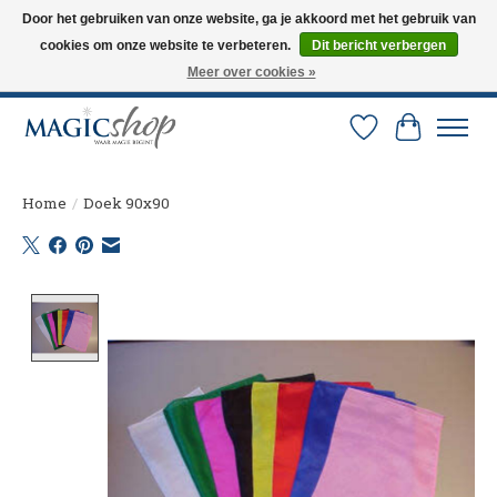
Door het gebruiken van onze website, ga je akkoord met het gebruik van
cookies om onze website te verbeteren.
Dit bericht verbergen
Altijd de nieuwste trucs op voorraad. Snelle verzending via PostNL en DHL.
Langskomen in onze winkel? Bel of mail om een afspraak te maken. 0251-
Meer over cookies »
237284
Verlanglijst
Winkelw
Home
/
Doek 90x90
Product image slideshow Items