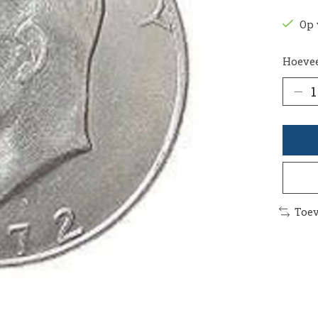
Op 
Hoevee
Toev