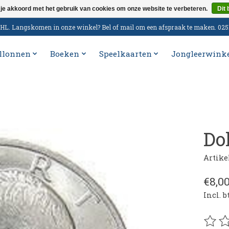
 je akkoord met het gebruik van cookies om onze website te verbeteren.
Dit 
n DHL. Langskomen in onze winkel? Bel of mail om een afspraak te maken. 02
llonnen
Boeken
Speelkaarten
Jongleerwink
Do
Artik
€8,0
Incl. 
De be