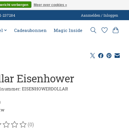
bericht verbergen
Meer over cookies »
51-237284
Aanmelden / Inloggen
el
Cadeaubonnen
Magic Inside
llar Eisenhower
elnummer: EISENHOWERDOLLAR
0
btw
(0)
oordeling van dit product is
0
van de 5