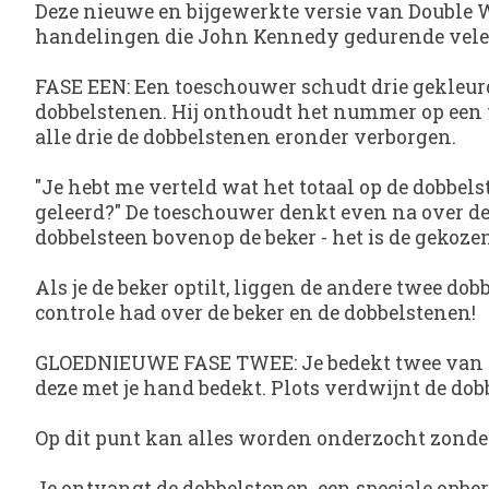
Deze nieuwe en bijgewerkte versie van Double W
handelingen die John Kennedy gedurende vele, 
FASE EEN: Een toeschouwer schudt drie gekleurd
dobbelstenen. Hij onthoudt het nummer op een 
alle drie de dobbelstenen eronder verborgen.
"Je hebt me verteld wat het totaal op de dobbel
geleerd?" De toeschouwer denkt even na over dez
dobbelsteen bovenop de beker - het is de geko
Als je de beker optilt, liggen de andere twee do
controle had over de beker en de dobbelstenen!
GLOEDNIEUWE FASE TWEE: Je bedekt twee van de d
deze met je hand bedekt. Plots verdwijnt de dob
Op dit punt kan alles worden onderzocht zonder
Je ontvangt de dobbelstenen, een speciale opbe