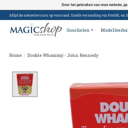
Door het gebruiken van onze website, ga
Altijd de nieuwste trucs op voorraad. Snelle verzending via PostNL e
Goochelen
Modelleerba
Home
/
Double Whammy - John Kennedy
Product image slideshow Items