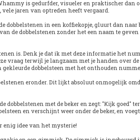
hammy is gedurfder, visueler en praktischer dan oo
vele jaren van optreden heeft vergaard.
e dobbelstenen in een koffiekopje, gluurt dan naar 
van de dobbelstenen zonder het een naam te geven e
stenen is. Denk je dat ik met deze informatie het nu
e vraag terwijl je langzaam met je handen over de b
zen gekleurde dobbelsteen met het onthouden numme
bbelstenen eronder. Dit lijkt absoluut onmogelijk omd
obbelstenen met de beker en zegt: "Kijk goed" terw
belsteen en verschijnt weer onder de beker, en voegt
 enig idee van het mysterie!
rgzakje en een gimmick. De gimmick is ingebouwd i