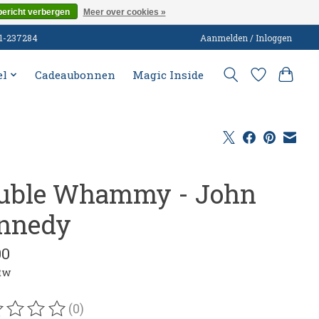
bericht verbergen
Meer over cookies »
51-237284
Aanmelden / Inloggen
el
Cadeaubonnen
Magic Inside
uble Whammy - John
nnedy
00
btw
(0)
oordeling van dit product is
0
van de 5