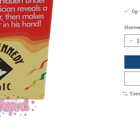
Op 
Hoevee
Toev