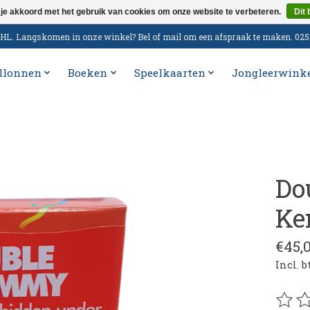
 je akkoord met het gebruik van cookies om onze website te verbeteren.
Dit 
n DHL. Langskomen in onze winkel? Bel of mail om een afspraak te maken. 02
llonnen
Boeken
Speelkaarten
Jongleerwink
Do
Ke
€45,
Incl. 
De be