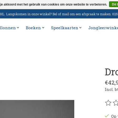
 je akkoord met het gebruik van cookies om onze website te verbeteren.
Dit 
n DHL. Langskomen in onze winkel? Bel of mail om een afspraak te maken. 02
llonnen
Boeken
Speelkaarten
Jongleerwink
Dr
€42,
Incl. 
De be
Op 