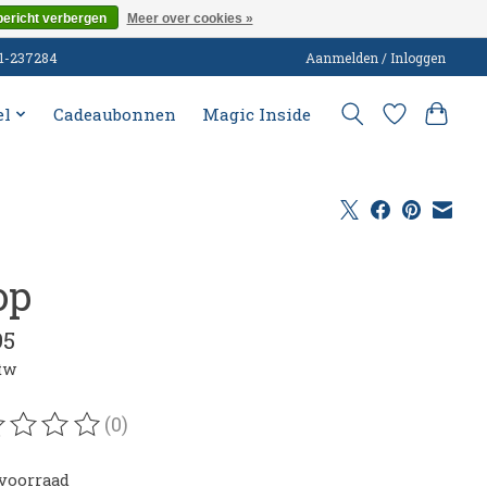
bericht verbergen
Meer over cookies »
51-237284
Aanmelden / Inloggen
el
Cadeaubonnen
Magic Inside
op
95
btw
(0)
oordeling van dit product is
0
van de 5
voorraad