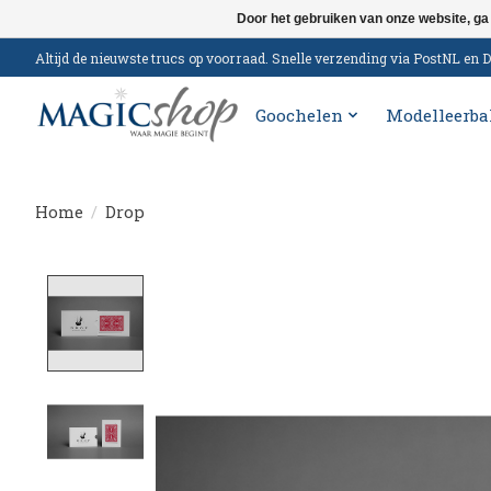
Door het gebruiken van onze website, ga
Altijd de nieuwste trucs op voorraad. Snelle verzending via PostNL e
Goochelen
Modelleerba
Home
/
Drop
Product image slideshow Items