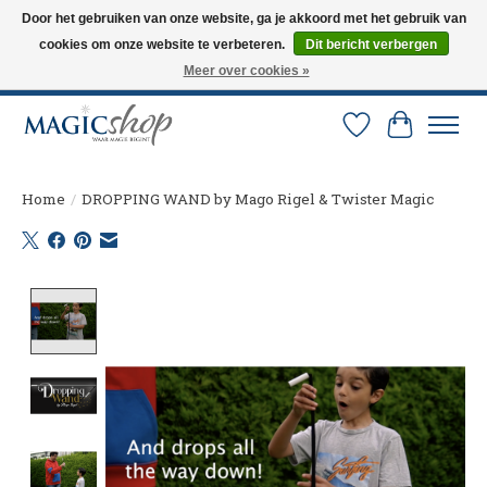
Door het gebruiken van onze website, ga je akkoord met het gebruik van
cookies om onze website te verbeteren.
Dit bericht verbergen
Altijd de nieuwste trucs op voorraad. Snelle verzending via PostNL en DHL.
Langskomen in onze winkel? Bel of mail om een afspraak te maken. 0251-
Meer over cookies »
237284
Verlanglijst
Winkelw
Home
/
DROPPING WAND by Mago Rigel & Twister Magic
Product image slideshow Items