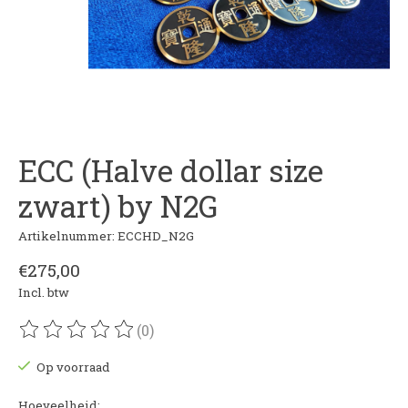
ECC (Halve dollar size
zwart) by N2G
Artikelnummer: ECCHD_N2G
€275,00
Incl. btw
(0)
De beoordeling van dit product is
0
van de 5
Op voorraad
Hoeveelheid: