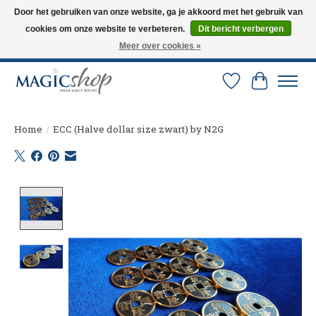
Door het gebruiken van onze website, ga je akkoord met het gebruik van
cookies om onze website te verbeteren.
Dit bericht verbergen
Altijd de nieuwste trucs op voorraad. Snelle verzending via PostNL en DHL.
Langskomen in onze winkel? Bel of mail om een afspraak te maken. 0251-
Meer over cookies »
237284
Verlanglijst
Winkelw
Home
/
ECC (Halve dollar size zwart) by N2G
Product image slideshow Items