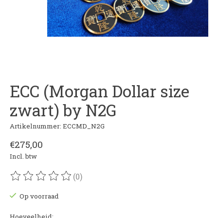
ECC (Morgan Dollar size
zwart) by N2G
Artikelnummer: ECCMD_N2G
€275,00
Incl. btw
(0)
De beoordeling van dit product is
0
van de 5
Op voorraad
Hoeveelheid: