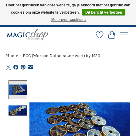
Door het gebruiken van onze website, ga je akkoord met het gebruik van
cookies om onze website te verbeteren.
Dit bericht verbergen
Altijd de nieuwste trucs op voorraad. Snelle verzending via PostNL en DHL.
Langskomen in onze winkel? Bel of mail om een afspraak te maken. 0251-
Meer over cookies »
237284
Verlanglijst
Winkelw
Home
/
ECC (Morgan Dollar size zwart) by N2G
Product image slideshow Items