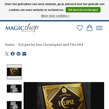
Door het gebruiken van onze website, ga je akkoord met het gebruik van
cookies om onze website te verbeteren.
Dit bericht verbergen
Altijd de nieuwste trucs op voorraad. Snelle verzending via PostNL en DHL.
Langskomen in onze winkel? Bel of mail om een afspraak te maken. 0251-
Meer over cookies »
237284
Verlanglijst
Winkelw
Home
/
Eclipse by Dee Christopher and The 1914
Product image slideshow Items