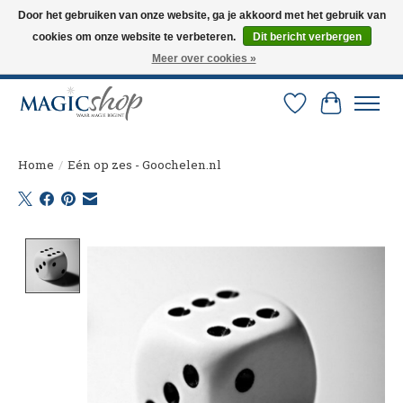
Door het gebruiken van onze website, ga je akkoord met het gebruik van
cookies om onze website te verbeteren.
Dit bericht verbergen
Altijd de nieuwste trucs op voorraad. Snelle verzending via PostNL en DHL.
Langskomen in onze winkel? Bel of mail om een afspraak te maken. 0251-
Meer over cookies »
237284
Verlanglijst
Winkelw
Home
/
Eén op zes - Goochelen.nl
Product image slideshow Items