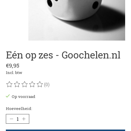
Eén op zes - Goochelen.nl
€9,95
Incl. btw
(0)
De beoordeling van dit product is
0
van de 5
Op voorraad
Hoeveelheid: