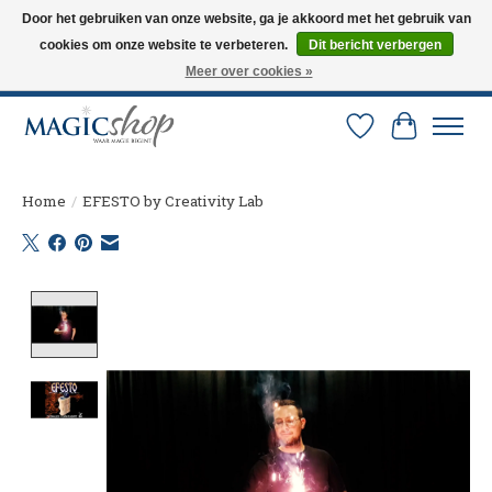
Door het gebruiken van onze website, ga je akkoord met het gebruik van
cookies om onze website te verbeteren.
Dit bericht verbergen
Altijd de nieuwste trucs op voorraad. Snelle verzending via PostNL en DHL.
Langskomen in onze winkel? Bel of mail om een afspraak te maken. 0251-
Meer over cookies »
237284
Verlanglijst
Winkelw
Home
/
EFESTO by Creativity Lab
Product image slideshow Items